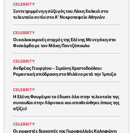
CELEBRITY
Συντετριμμένη η σύζυγός του Λάκη Χαλκιά στο
τελευταίο αντίο στο Α’ Νεκροταφείο Αθηνών
CELEBRITY
Oι καλοκαιρινές στιγμές της Ελένης Μενεγάκη στο
Φισκάρδο με τον Μάκη Παντζόπουλο
CELEBRITY
Ανδρέας Γεωργίου – Σιμώνη Χριστοδούλου:
Ρομαντική απόδραση στο Μιλάνο μετά την Ίμπιζα
CELEBRITY
Η Ελένη Φουρέιρα τα έδωσε όλα στην τελευταία της
συναυλία στην Λάρνακα και αποθεώθηκε όπως της
αξίζει!
CELEBRITY
Οι χωριστές διακοπές της Γαρυφαλλιάς Καληφώνη