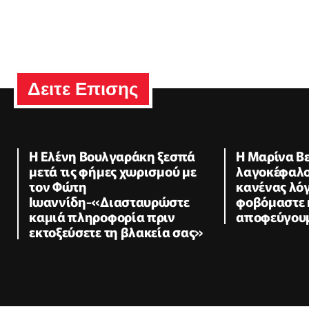
Δειτε Επισης
Η Ελένη Βουλγαράκη ξεσπά
Η Μαρίνα Β
μετά τις φήμες χωρισμού με
λαγοκέφαλο
τον Φώτη
κανένας λό
Ιωαννίδη-«Διασταυρώστε
φοβόμαστε 
καμιά πληροφορία πριν
αποφεύγουμ
εκτοξεύσετε τη βλακεία σας»