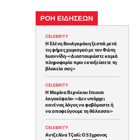
ΡΟΗ ΕΙΔΗΣΕΩΝ
CELEBRITY
Η Ελένη Βουλγαράκη ξεσπά μετά
τις φήμες χωρισμού με τον Φώτη
Ιωαννίδη-«Διασταυρώστε καμιά
πληροφορία πριν εκτοξεύσετε τη
βλακεία σας»
CELEBRITY
Η Μαρίνα Βερνίκου έπιασε
λαγοκέφαλο-«Δεν υπάρχει
κανένας λόγος να φοβόμαστε ή
να αποφεύγουμε τη θάλασσα»
CELEBRITY
Αντζελίνα Τζολί: Ο 53χρονος