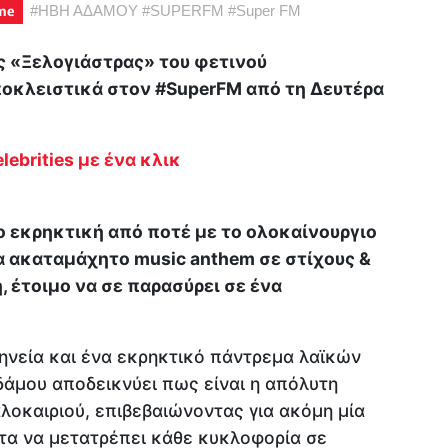
me
#
ΗΒΗ ΑΔΑΜΟΥ
#
SUPERFM
#
Super FM
ς «Ξελογιάστρας» του φετινού
ποκλειστικά στον #SuperFM από τη Δευτέρα
lebrities με ένα κλικ
 εκρηκτική από ποτέ με το ολοκαίνουργιο
να ακαταμάχητο music anthem σε στίχους &
, έτοιμο να σε παρασύρει σε ένα
ηνεία και ένα εκρηκτικό πάντρεμα λαϊκών
Αδάμου αποδεικνύει πως είναι η απόλυτη
λοκαιριού, επιβεβαιώνοντας για ακόμη μία
ητα να μετατρέπει κάθε κυκλοφορία σε