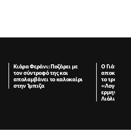
Κιάρα Φεράνι: Ποζάρει με
Ο Γιάννης 
τον σύντροφό της και
αποκάλυψε 
απολαμβάνει το καλοκαίρι
το τραγούδι
στην Ίμπιζα
«Λογαριασ
ερμηνεύει η
Λιόλιου