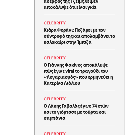
αδερφός της Τζέιμς Χέιβεν
αποκάλυψε ότι είναι γκέι
CELEBRITY
Κιάρα Φεράνι: Ποζάρει με τον
σύντροφό της και απολαμβάνει το
καλοκαίρι στην Ίμπιζα
CELEBRITY
Ο Γιάννης Φακίνος αποκάλυψε
πώς έγινε viral το τραγούδι του
«Λογαριασμός» που ερμηνεύει η
Κατερίνα Λιόλιου
CELEBRITY
Ο Λάκης Γαβαλάς έγινε 74 ετών
και το γιόρτασε με τούρτα και
σαμπάνια
CELEBRITY