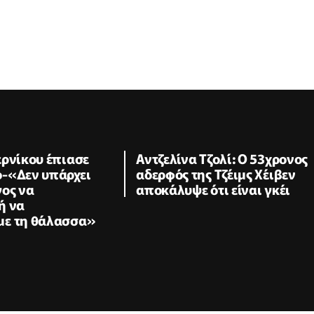
ερνίκου έπιασε
Αντζελίνα Τζολί: Ο 53χρονος
-«Δεν υπάρχει
αδερφός της Τζέιμς Χέιβεν
γος να
αποκάλυψε ότι είναι γκέι
ή να
ε τη θάλασσα»