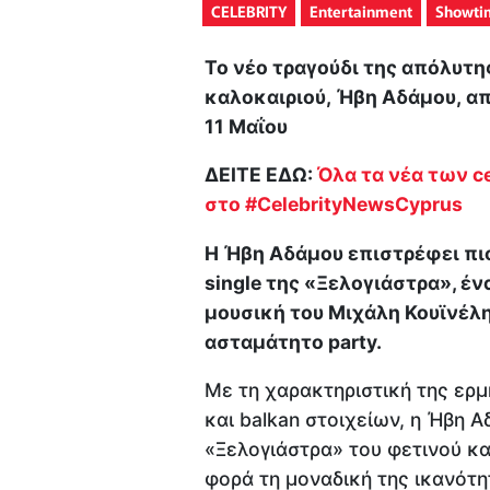
CELEBRITY
Entertainment
Showti
Το νέο τραγούδι της απόλυτη
καλοκαιριού, Ήβη Αδάμου, α
11 Μαΐου
ΔΕΙΤΕ ΕΔΩ:
Όλα τα νέα των ce
στο #CelebrityNewsCyprus
Η Ήβη Αδάμου επιστρέφει πιο
single της «Ξελογιάστρα», έ
μουσική του Μιχάλη Κουϊνέλη
ασταμάτητο party.
Με τη χαρακτηριστική της ερμ
και balkan στοιχείων, η Ήβη 
«Ξελογιάστρα» του φετινού κα
φορά τη μοναδική της ικανότ