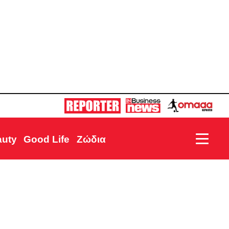
auty
Good Life
Ζώδια