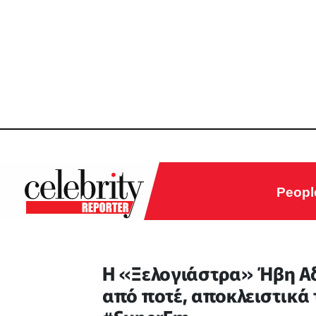
Peopl
Η «Ξελογιάστρα» Ήβη Αδ
από ποτέ, αποκλειστικά 