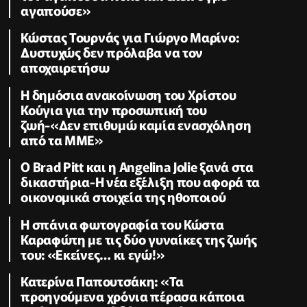
αγαπούσε»
Κώστας Τουρνάς για Γιώργο Μαρίνο:
Δυστυχώς δεν πρόλαβα να τον
αποχαιρετήσω
Η δημόσια ανακοίνωση του Χρίστου
Κούγια για την προσωπική του
ζωή-«Δεν επιθυμώ καμία ενασχόληση
από τα ΜΜΕ»
Ο Brad Pitt και η Angelina Jolie ξανά στα
δικαστήρια-Η νέα εξέλιξη που αφορά τα
οικονομικά στοιχεία της ηθοποιού
Η σπάνια φωτογραφία του Κώστα
Καραφώτη με τις δύο γυναίκες της ζωής
του: «Εκείνες… κι εγώ!»
Κατερίνα Παπουτσάκη: «Τα
προηγούμενα χρόνια πέρασα κάποια