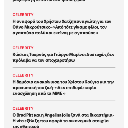
CELEBRITY
Η αναφορά του Χρήστου Χατζηπαναγιώτη για τον
Θάνο Μικρούτσικο-«Από τότε γίναμε φίλοι, τον
αγαπούσα πολύ και εκείνος με αγαπούσε»
CELEBRITY
Κώστας Τουρνάς για Γιώργο Μαρίνο: Δυστυχώς δεν
πρόλαβα να τον αποχαιρετήσω
CELEBRITY
Η δημόσια ανακοίνωση του Χρίστου Κούγια για την
προσωπική του ζωή-«Δεν επιθυμώ καμία
ενασχόληση από τα ΜΜΕ»
CELEBRITY
Ο Brad Pitt και η Angelina Jolie ξανά στα δικαστήρια-
Η νέα εξέλιξη που αφορά τα οικονομικά στοιχεία
της ηθοποιού