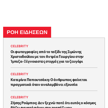
ΡΟΗ ΕΙΔΗΣΕΩΝ
CELEBRITY
Οι φωτογραφίες από το ταξίδι της Σιμώνης
Χριστοδούλου με τον Αντρέα Γεωργίου στην
Ίμπιζα-Ξέγνοιαστες στιγμές για το ζευγάρι
CELEBRITY
Κατερίνα Παπουτσάκη: Ο άνθρωπος φαίνεται
πραγματικά όταν αναλαμβάνει εξουσία
CELEBRITY
Ζήσης Ρούμπος: Δεν ξεχνώ ποτέ ότι αυτός ο κόσμος
βάζει φαγητό πάνω στο τραπέζι μου