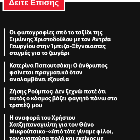
Δειτε Επισης
Οι φωτογραφίες από το ταξίδι της
Σιμώνης Χριστοδούλου με τον Αντρέα
Γεωργίου στην Ίμπιζα-Ξέγνοιαστες
στιγμές για το ζευγάρι
Κατερίνα Παπουτσάκη: Ο άνθρωπος
φαίνεται πραγματικά όταν
αναλαμβάνει εξουσία
Ζήσης Ρούμπος: Δεν ξεχνώ ποτέ ότι
αυτός ο κόσμος βάζει φαγητό πάνω στο
τραπέζι μου
Η αναφορά του Χρήστου
Χατζηπαναγιώτη για τον Θάνο
Μικρούτσικο-«Από τότε γίναμε φίλοι,
τον αγαπούσα πολύ και εκείνος με