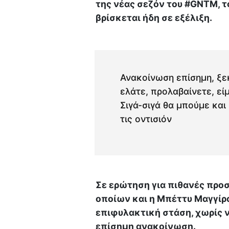
της νέας σεζόν του #GNTM, τ
βρίσκεται ήδη σε εξέλιξη.
Ανακοίνωση επίσημη, ξε
ελάτε, προλαβαίνετε, εί
Σιγά-σιγά θα μπούμε και
τις οντισιόν
Σε ερώτηση για πιθανές προ
οποίων και η Μπέττυ Μαγγίρ
επιφυλακτική στάση, χωρίς 
επίσημη ανακοίνωση.