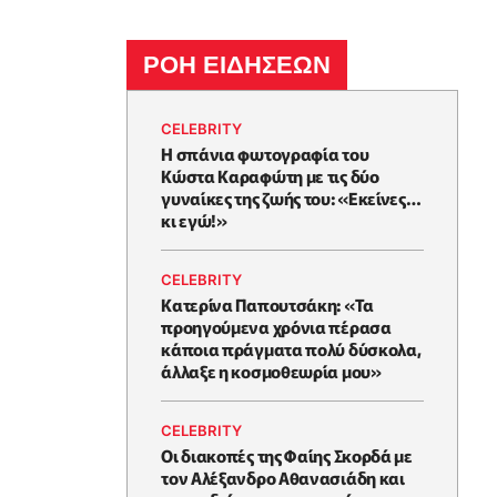
ΡΟΗ ΕΙΔΗΣΕΩΝ
CELEBRITY
Η σπάνια φωτογραφία του
Κώστα Καραφώτη με τις δύο
γυναίκες της ζωής του: «Εκείνες…
κι εγώ!»
CELEBRITY
Κατερίνα Παπουτσάκη: «Τα
προηγούμενα χρόνια πέρασα
κάποια πράγματα πολύ δύσκολα,
άλλαξε η κοσμοθεωρία μου»
CELEBRITY
Οι διακοπές της Φαίης Σκορδά με
τον Αλέξανδρο Αθανασιάδη και