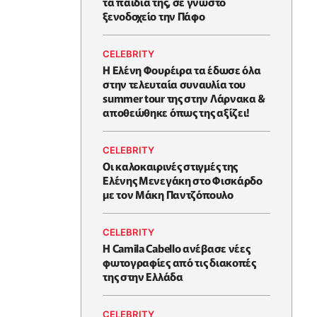
τα παιδιά της, σε γνωστό
ξενοδοχείο την Πάφο
CELEBRITY
Η Ελένη Φουρέιρα τα έδωσε όλα
στην τελευταία συναυλία του
summer tour της στην Λάρνακα &
αποθεώθηκε όπως της αξίζει!
CELEBRITY
Oι καλοκαιρινές στιγμές της
Ελένης Μενεγάκη στο Φισκάρδο
με τον Μάκη Παντζόπουλο
CELEBRITY
Η Camila Cabello ανέβασε νέες
φωτογραφίες από τις διακοπές
της στην Ελλάδα
CELEBRITY