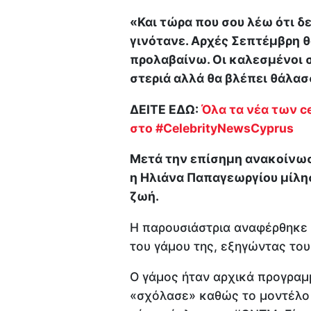
«Και τώρα που σου λέω ότι δε
γινότανε. Αρχές Σεπτέμβρη θ
προλαβαίνω. Οι καλεσμένοι στ
στεριά αλλά θα βλέπει θάλα
ΔΕΙΤΕ ΕΔΩ:
Όλα τα νέα των ce
στο #CelebrityNewsCyprus
Μετά την επίσημη ανακοίνωσ
η Ηλιάνα Παπαγεωργίου μίλησ
ζωή.
Η παρουσιάστρια αναφέρθηκε τ
του γάμου της, εξηγώντας το
Ο γάμος ήταν αρχικά προγραμμ
«σχόλασε» καθώς το μοντέλο 