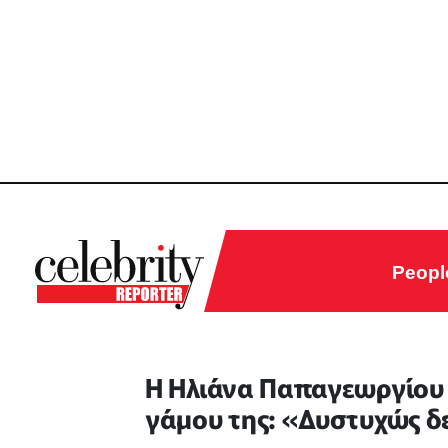
Peopl
H Ηλιάνα Παπαγεωργίου
γάμου της: «Δυστυχώς δ