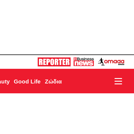
auty
Good Life
Ζώδια