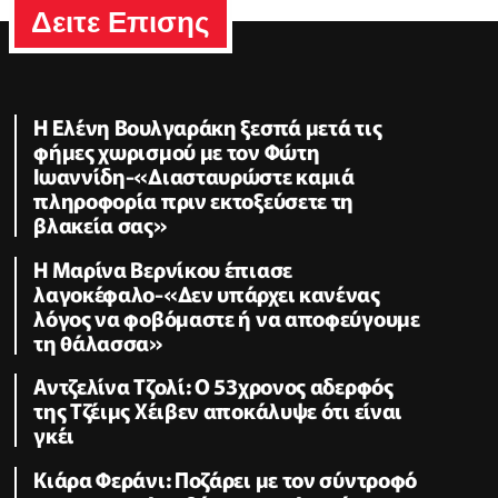
Δειτε Επισης
Η Ελένη Βουλγαράκη ξεσπά μετά τις
φήμες χωρισμού με τον Φώτη
Ιωαννίδη-«Διασταυρώστε καμιά
πληροφορία πριν εκτοξεύσετε τη
βλακεία σας»
Η Μαρίνα Βερνίκου έπιασε
λαγοκέφαλο-«Δεν υπάρχει κανένας
λόγος να φοβόμαστε ή να αποφεύγουμε
τη θάλασσα»
Αντζελίνα Τζολί: Ο 53χρονος αδερφός
της Τζέιμς Χέιβεν αποκάλυψε ότι είναι
γκέι
Κιάρα Φεράνι: Ποζάρει με τον σύντροφό