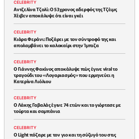
CELEBRITY
Αντζελίνα Τζολί: Ο 53χρονος αδερφός της Τζέιμς
Χέιβεν αποκάλυψε ότι είναι γκέι
CELEBRITY
Κιάρα Φεράνι: Ποζάρει με τον σύντροφό της και
απολαμβάνει το καλοκαίρι στην Ίμπιζα
CELEBRITY
Ο Γιάννης Φακίνος αποκάλυψε πώς έγινε viral το
τραγούδι του «Λογαριασμός» που ερμηνεύει η
Κατερίνα Λιόλιου
CELEBRITY
Ο Λάκης Γαβαλάς έγινε 74 ετών και το γιόρτασε με
τούρτα και σαμπάνια
CELEBRITY
Ο Light πόζαρε με τον γιο και τη σύζυγό του στις