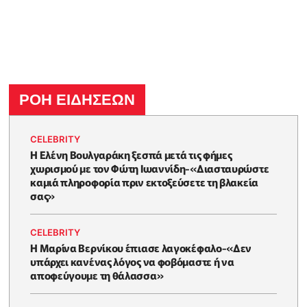
ΡΟΗ ΕΙΔΗΣΕΩΝ
CELEBRITY
Η Ελένη Βουλγαράκη ξεσπά μετά τις φήμες
χωρισμού με τον Φώτη Ιωαννίδη-«Διασταυρώστε
καμιά πληροφορία πριν εκτοξεύσετε τη βλακεία
σας»
CELEBRITY
Η Μαρίνα Βερνίκου έπιασε λαγοκέφαλο-«Δεν
υπάρχει κανένας λόγος να φοβόμαστε ή να
αποφεύγουμε τη θάλασσα»