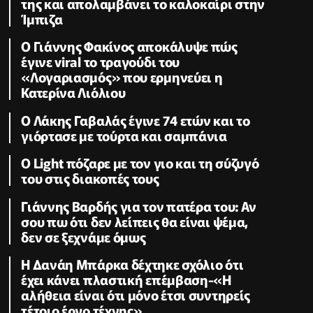
της και απολαμβάνει το καλοκαίρι στην
Ίμπιζα
Ο Γιάννης Φακίνος αποκάλυψε πώς
έγινε viral το τραγούδι του
«Λογαριασμός» που ερμηνεύει η
Κατερίνα Λιόλιου
Ο Λάκης Γαβαλάς έγινε 74 ετών και το
γιόρτασε με τούρτα και σαμπάνια
Ο Light πόζαρε με τον γιο και τη σύζυγό
του στις διακοπές τους
Γιάννης Βαρδής για τον πατέρα του: Αν
σου πω ότι δεν λείπεις θα είναι ψέμα,
δεν σε ξεχνάμε όμως
Η Δανάη Μπάρκα δέχτηκε σχόλιο ότι
έχει κάνει πλαστική επέμβαση-«Η
αλήθεια είναι ότι μόνο έτσι συντηρείς
τέτοιο έργο τέχνης»