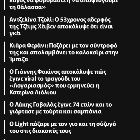
τη θάλασσα»
Αντζελίνα Τζολί: Ο 53χρονος αδερφός
της Τζέιμς Χέιβεν αποκάλυψε ότι είναι
γκέι
Κιάρα Φεράνι: Ποζάρει με τον σύντροφό
της και απολαμβάνει το καλοκαίρι στην
Ίμπιζα
Ο Γιάννης Φακίνος αποκάλυψε πώς
έγινε viral το τραγούδι του
«Λογαριασμός» που ερμηνεύει η
Κατερίνα Λιόλιου
Ο Λάκης Γαβαλάς έγινε 74 ετών και το
γιόρτασε με τούρτα και σαμπάνια
Ο Light πόζαρε με τον γιο και τη σύζυγό
του στις διακοπές τους