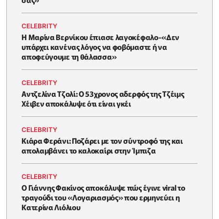
CELEBRITY
Η Μαρίνα Βερνίκου έπιασε λαγοκέφαλο-«Δεν
υπάρχει κανένας λόγος να φοβόμαστε ή να
αποφεύγουμε τη θάλασσα»
CELEBRITY
Αντζελίνα Τζολί: Ο 53χρονος αδερφός της Τζέιμς
Χέιβεν αποκάλυψε ότι είναι γκέι
CELEBRITY
Κιάρα Φεράνι: Ποζάρει με τον σύντροφό της και
απολαμβάνει το καλοκαίρι στην Ίμπιζα
CELEBRITY
Ο Γιάννης Φακίνος αποκάλυψε πώς έγινε viral το
τραγούδι του «Λογαριασμός» που ερμηνεύει η
Κατερίνα Λιόλιου