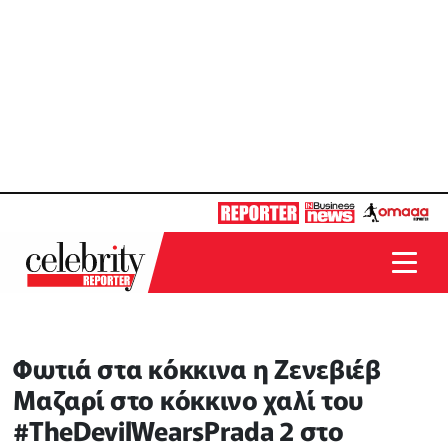
Φωτιά στα κόκκινα η Ζενεβιέβ
Μαζαρί στο κόκκινο χαλί του
#TheDevilWearsPrada 2 στο