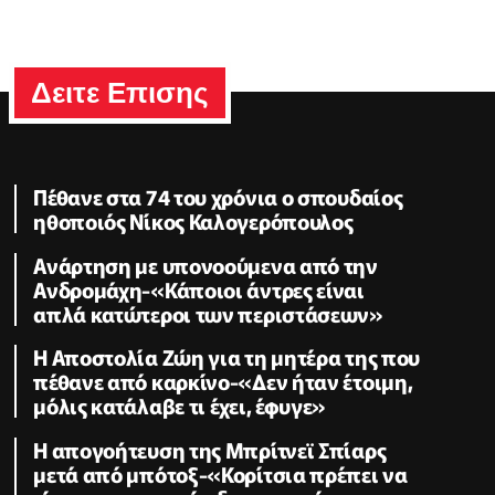
Δειτε Επισης
Πέθανε στα 74 του χρόνια ο σπουδαίος
ηθοποιός Νίκος Καλογερόπουλος
Ανάρτηση με υπονοούμενα από την
Ανδρομάχη-«Κάποιοι άντρες είναι
απλά κατώτεροι των περιστάσεων»
Η Αποστολία Ζώη για τη μητέρα της που
πέθανε από καρκίνο-«Δεν ήταν έτοιμη,
μόλις κατάλαβε τι έχει, έφυγε»
Η απογοήτευση της Μπρίτνεϊ Σπίαρς
μετά από μπότοξ-«Κορίτσια πρέπει να