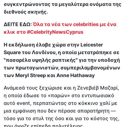
συγκεντρώνοντας τα μεγαλύτερα ονόματα της
διεθνούς σκηνής.
ΔΕΙΤΕ ΕΔΩ:
Όλα τα νέα των celebrities με ένα
κλικ στο #CelebrityNewsCyprus
Η εκδήλωση έλαβε χώρα στην Leicester
Square του Λονδίνου, η οποία μετατράπηκε σε
"πασαρέλα υψηλής ραπτικής" για την υποδοχή
των πρωταγωνιστών, συμπεριλαμβανομένων
των Meryl Streep και Anne Hathaway
Ανάμεσά τους ξεχώρισε και η Ζενεβιέβ Μαζαρί,
η οποία έδωσε το «παρών» στο εντυπωσιακό
αυτό event, περπατώντας στο κόκκινο χαλί με
μια εμφάνιση που δεν πέρασε απαρατήρητη —
τόσο για το στυλ της όσο και για το κόστος της,
που άγγιζε επίπεδα πολυτέλειας.