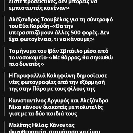
είστε προσεκτικές, δεν μπορείς να
εμπιστευτείς κανέναν»
Αλέξανδρος Τσουβέλας για τη σύντροφό
του Εύα Καρύδη-«Θα την
υπερασπιζόμουν άλλες 500 φορές. Δεν
έχει φωτογένεια, τι να κάνουμε;»
Το μήνυμα του Ιβάν Σβιτάιλο μέσα από
το νοσοκομείο-«Με θάρρος, θα σηκωθώ
πιο δυνατός»
Η Γαρυφαλλιά Καληφώνη δημοσίευσε
νέες φωτογραφίες από την εξόρμησή
της στην Πάρο με τους φίλους της
Κωνσταντίνος Αργυρός και Αλεξάνδρα
Νίκα κάνουν διακοπές με πολυτελές
γιοτ με τα δύο παιδιά τους
Μελέτης Ηλίας: Κάνοντας
ψυχοθεραπεία, σταμάτησα να είμαι