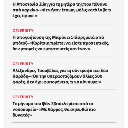
Η Αποστολία Ζώη για τη μητέρα της που πέθανε
από καρκίνο-«Δεν ήταν έτοιμη, μόλις κατάλαβε τι
έχει, έφυγε»
CELEBRITY
Η απογοήτευση της Μπρίτνεϊ Σπίαρς μετά από
μπότοξ-«Κορίτσια πρέπει να είστε προσεκτικές,
δεν μπορείς να εμπιστευτείς κανέναν»
CELEBRITY
Αλέξανδρος Τσουβέλας για τη σύντροφό του Εύα
Καρύδη-«Θα την υπερασπιζόμουν άλλες 500
φορές. Δεν έχει φωτογένεια, τι να κάνουμε;»
CELEBRITY
Το μήνυμα του Ιβάν Σβιτάιλο μέσα από το
νοσοκομείο-«Με θάρρος, θα σηκωθώ πιο
δυνατός»