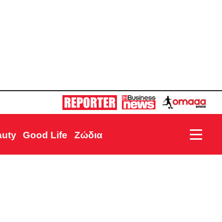
auty
Good Life
Ζώδια