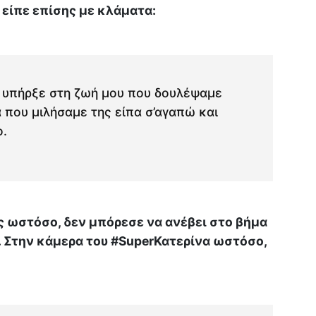
 είπε επίσης με κλάματα:
 υπήρξε στη ζωή μου που δουλέψαμε
ά που μιλήσαμε της είπα σ’αγαπώ και
ο.
ωστόσο, δεν μπόρεσε να ανέβει στο βήμα
». Στην κάμερα του #SuperΚατερίνα ωστόσο,