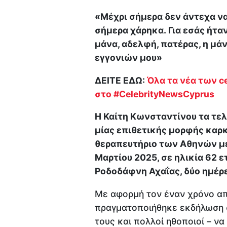
«Μέχρι σήμερα δεν άντεχα ν
σήμερα χάρηκα. Για εσάς ήτα
μάνα, αδελφή, πατέρας, η μάν
εγγονιών μου»
ΔΕΙΤΕ ΕΔΩ:
Όλα τα νέα των ce
στο #CelebrityNewsCyprus
Η Καίτη Κωνσταντίνου τα τελ
μίας επιθετικής μορφής καρκ
θεραπευτήριο των Αθηνών με
Μαρτίου 2025, σε ηλικία 62 ε
Ροδοδάφνη Αχαΐας, δύο ημέρε
Με αφορμή τον έναν χρόνο απ
πραγματοποιήθηκε εκδήλωση σ
τους και πολλοί ηθοποιοί – να