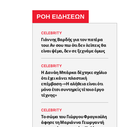
ΡΟΗ ΕΙΔΗΣΕΩΝ
CELEBRITY
Γιάννης Βαρδής για τον πατέρα
του: Αν σου πω ότι δεν λείπεις θα
είναι ψέμα, δεν σε ξεχνάμε όμως
CELEBRITY
Η Δανάη Μπάρκα δέχτηκε σχόλιο
ότι έχει κάνει πλαστική
επέμβαση-«Η αλήθεια είναι ότι
μόνο έτσι συντηρείς τέτοιο έργο
τέχνης»
CELEBRITY
Το σώμα του Γιώργου Φραγκούλη
άφησε τη Μαριάννα Γεωργαντή