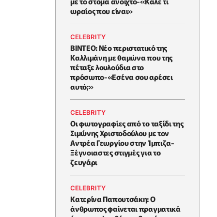
με το στόμα ανοιχτό-«Καλέ τι
ωραίος που είναι»
CELEBRITY
BINTEO: Νέο περιστατικό της
Καλλιμάνη με θαμώνα που της
πέταξε λουλούδια στο
πρόσωπο-«Εσένα σου αρέσει
αυτό;»
CELEBRITY
Οι φωτογραφίες από το ταξίδι της
Σιμώνης Χριστοδούλου με τον
Αντρέα Γεωργίου στην Ίμπιζα-
Ξέγνοιαστες στιγμές για το
ζευγάρι
CELEBRITY
Κατερίνα Παπουτσάκη: Ο
άνθρωπος φαίνεται πραγματικά