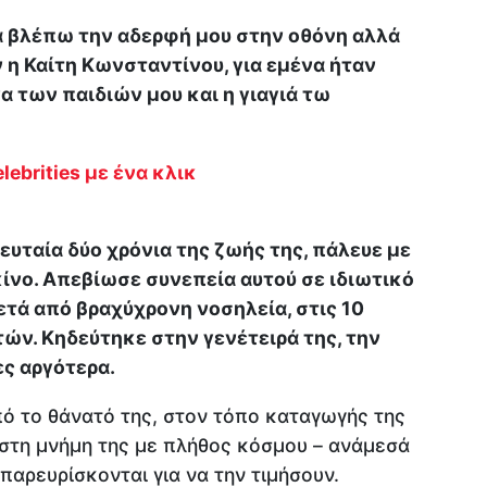
α βλέπω την αδερφή μου στην οθόνη αλλά
ν η Καίτη Κωνσταντίνου, για εμένα ήταν
α των παιδιών μου και η γιαγιά τω
lebrities με ένα κλικ
ευταία δύο χρόνια της ζωής της, πάλευε με
ίνο. Απεβίωσε συνεπεία αυτού σε ιδιωτικό
τά από βραχύχρονη νοσηλεία, στις 10
τών. Κηδεύτηκε στην γενέτειρά της, την
ς αργότερα.
ό το θάνατό της, στον τόπο καταγωγής της
τη μνήμη της με πλήθος κόσμου – ανάμεσά
 παρευρίσκονται για να την τιμήσουν.