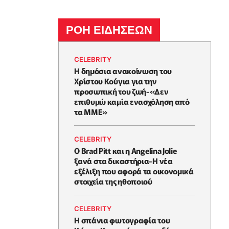
ΡΟΗ ΕΙΔΗΣΕΩΝ
CELEBRITY
Η δημόσια ανακοίνωση του
Χρίστου Κούγια για την
προσωπική του ζωή-«Δεν
επιθυμώ καμία ενασχόληση από
τα ΜΜΕ»
CELEBRITY
Ο Brad Pitt και η Angelina Jolie
ξανά στα δικαστήρια-Η νέα
εξέλιξη που αφορά τα οικονομικά
στοιχεία της ηθοποιού
CELEBRITY
Η σπάνια φωτογραφία του