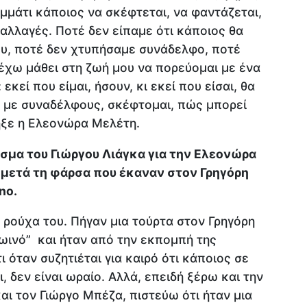
μάτι κάποιος να σκέφτεται, να φαντάζεται,
 αλλαγές. Ποτέ δεν είπαμε ότι κάποιος θα
ου, ποτέ δεν χτυπήσαμε συνάδελφο, ποτέ
έχω μάθει στη ζωή μου να πορεύομαι με ένα
εκεί που είμαι, ήσουν, κι εκεί που είσαι, θα
ω με συναδέλφους, σκέφτομαι, πώς μπορεί
ηξε η Ελεονώρα Μελέτη.
σμα του Γιώργου Λιάγκα για την Ελεονώρα
 μετά τη φάρσα που έκαναν στον Γρηγόρη
no.
 ρούχα του. Πήγαν μια τούρτα στον Γρηγόρη
ωινό” και ήταν από την εκπομπή της
ι όταν συζητιέται για καιρό ότι κάποιος σε
ι, δεν είναι ωραίο. Αλλά, επειδή ξέρω και την
αι τον Γιώργο Μπέζα, πιστεύω ότι ήταν μια