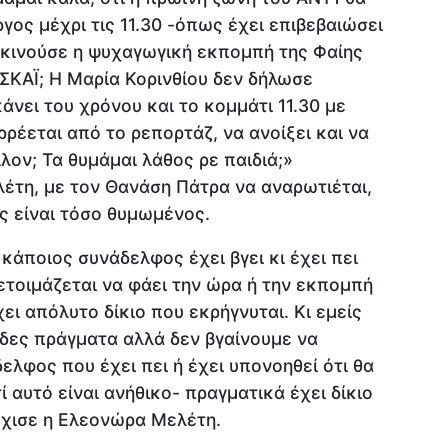
ργος μέχρι τις 11.30 -όπως έχει επιβεβαιώσει
 ξεκινούσε η ψυχαγωγική εκπομπή της Φαίης
ΣΚΑΪ; Η Μαρία Κορινθίου δεν δήλωσε
κάνει του χρόνου και το κομμάτι 11.30 με
ρέεται από το ρεπορτάζ, να ανοίξει και να
λλον; Τα θυμάμαι λάθος ρε παιδιά;»
τη, με τον Θανάση Πάτρα να αναρωτιέται,
ας είναι τόσο θυμωμένος.
 κάποιος συνάδελφος έχει βγει κι έχει πει
ετοιμάζεται να φάει την ώρα ή την εκπομπή
χει απόλυτο δίκιο που εκρήγνυται. Κι εμείς
άδες πράγματα αλλά δεν βγαίνουμε να
ελφος που έχει πει ή έχει υπονοηθεί ότι θα
 αυτό είναι ανήθικο- πραγματικά έχει δίκιο
νέχισε η Ελεονώρα Μελέτη.