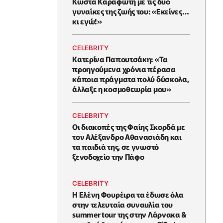
Κώστα Καραφώτη με τις δύο
γυναίκες της ζωής του: «Εκείνες…
κι εγώ!»
CELEBRITY
Κατερίνα Παπουτσάκη: «Τα
προηγούμενα χρόνια πέρασα
κάποια πράγματα πολύ δύσκολα,
άλλαξε η κοσμοθεωρία μου»
CELEBRITY
Οι διακοπές της Φαίης Σκορδά με
τον Αλέξανδρο Αθανασιάδη και
τα παιδιά της, σε γνωστό
ξενοδοχείο την Πάφο
CELEBRITY
Η Ελένη Φουρέιρα τα έδωσε όλα
στην τελευταία συναυλία του
summer tour της στην Λάρνακα &