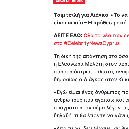
Τσιμτσιλή για Λιάγκα: «Το να
είναι ωραίο – Η πρόθεση από
ΔΕΙΤΕ ΕΔΩ:
Όλα τα νέα των cel
στο
#CelebrityNewsCyprus
Τη δική της απάντηση στα όσα
η Ελεονώρα Μελέτη στον αέρ
παρουσιάστρια, μάλιστα, αναφ
δημοσίως ο Λιάγκας στον Κώσ
«Εγώ είμαι ένας άνθρωπος που
ανθρώπους που αγαπάω και εκ
πράγματα στον αέρα λέγονται, 
δηλαδή, τι θα έπρεπε να κάνω
«Από πέρσι δεν λέγαμε, αν θυ