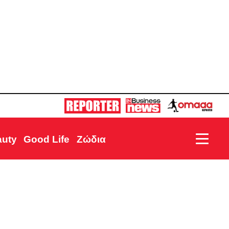
auty
Good Life
Ζώδια