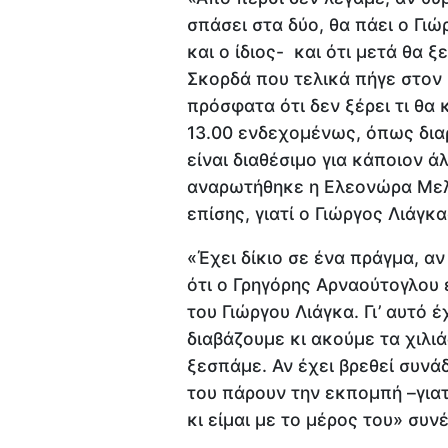
σπάσει στα δύο, θα πάει ο Γιώ
και ο ίδιος- και ότι μετά θα
Σκορδά που τελικά πήγε στον 
πρόσφατα ότι δεν ξέρει τι θα 
13.00 ενδεχομένως, όπως διαρ
είναι διαθέσιμο για κάποιον ά
αναρωτήθηκε η Ελεονώρα Μελέ
επίσης, γιατί ο Γιώργος Λιάγκ
«Έχει δίκιο σε ένα πράγμα, αν
ότι ο Γρηγόρης Αρναούτογλου 
του Γιώργου Λιάγκα. Γι’ αυτό έ
διαβάζουμε κι ακούμε τα χιλι
ξεσπάμε. Αν έχει βρεθεί συνάδ
του πάρουν την εκπομπή –γιατί
κι είμαι με το μέρος του» συ