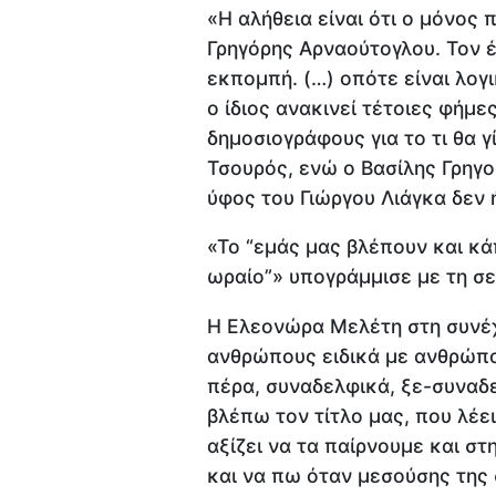
«Η αλήθεια είναι ότι ο μόνος π
Γρηγόρης Αρναούτογλου. Τον 
εκπομπή. (…) οπότε είναι λογι
ο ίδιος ανακινεί τέτοιες φήμε
δημοσιογράφους για το τι θα γ
Τσουρός, ενώ ο Βασίλης Γρηγ
ύφος του Γιώργου Λιάγκα δεν 
«Το “εμάς μας βλέπουν και κά
ωραίο”» υπογράμμισε με τη σε
Η Ελεονώρα Μελέτη στη συνέχ
ανθρώπους ειδικά με ανθρώπο
πέρα, συναδελφικά, ξε-συναδ
βλέπω τον τίτλο μας, που λέε
αξίζει να τα παίρνουμε και σ
και να πω όταν μεσούσης της 