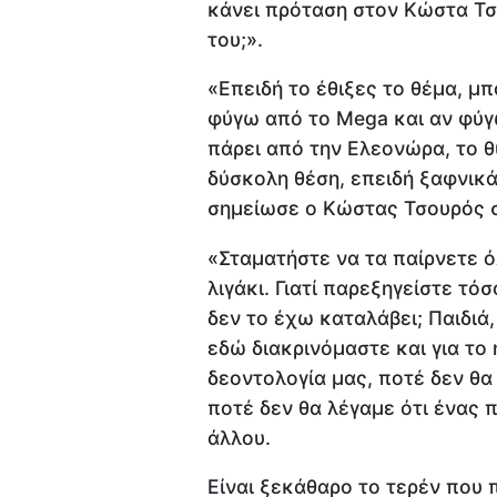
κάνει πρόταση στον Κώστα Τσ
του;».
«Επειδή το έθιξες το θέμα, μπ
φύγω από το Mega και αν φύγω
πάρει από την Ελεονώρα, το θ
δύσκολη θέση, επειδή ξαφνικ
σημείωσε ο Κώστας Τσουρός σ
«Σταματήστε να τα παίρνετε ό
λιγάκι. Γιατί παρεξηγείστε τόσ
δεν το έχω καταλάβει; Παιδιά,
εδώ διακρινόμαστε και για το ή
δεοντολογία μας, ποτέ δεν θα
ποτέ δεν θα λέγαμε ότι ένας 
άλλου.
Είναι ξεκάθαρο το τερέν που 