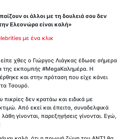
 παίζουν οι άλλοι με τη δουλειά σου δεν
 την Ελεονώρα είναι καλή»
ebrities με ένα κλικ
 είπε χθες ο Γιώργος Λιάγκας έδωσε σήμερα
α της εκπομπής #MegaΚαλημέρα. Η
έρθηκε και στην πρόταση που είχε κάνει
τα Τσουρό.
 πικρίες δεν κρατάω και ειδικά με
τιμώ. Από εκεί και έπειτα, συναδελφικά
λάθη γίνονται, παρεξηγήσεις γίνονται. Εγώ,
;
μάμαι καλά, ότι η πρωινή ζώνη του ΑΝΤ1 θα