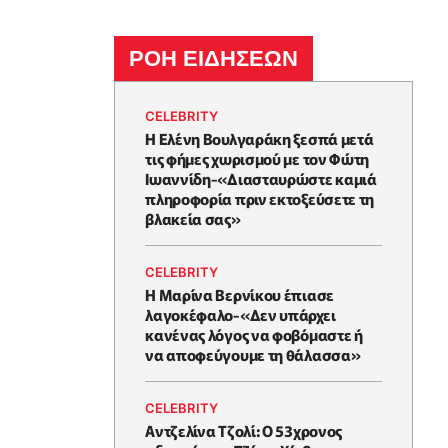
ΡΟΗ ΕΙΔΗΣΕΩΝ
CELEBRITY
Η Ελένη Βουλγαράκη ξεσπά μετά
τις φήμες χωρισμού με τον Φώτη
Ιωαννίδη-«Διασταυρώστε καμιά
πληροφορία πριν εκτοξεύσετε τη
βλακεία σας»
CELEBRITY
Η Μαρίνα Βερνίκου έπιασε
λαγοκέφαλο-«Δεν υπάρχει
κανένας λόγος να φοβόμαστε ή
να αποφεύγουμε τη θάλασσα»
CELEBRITY
Αντζελίνα Τζολί: Ο 53χρονος