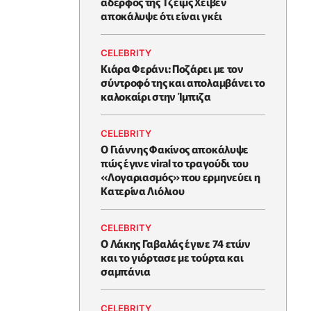
αδερφός της Τζέιμς Χέιβεν
αποκάλυψε ότι είναι γκέι
CELEBRITY
Κιάρα Φεράνι: Ποζάρει με τον
σύντροφό της και απολαμβάνει το
καλοκαίρι στην Ίμπιζα
CELEBRITY
Ο Γιάννης Φακίνος αποκάλυψε
πώς έγινε viral το τραγούδι του
«Λογαριασμός» που ερμηνεύει η
Κατερίνα Λιόλιου
CELEBRITY
Ο Λάκης Γαβαλάς έγινε 74 ετών
και το γιόρτασε με τούρτα και
σαμπάνια
CELEBRITY