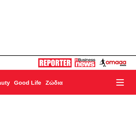
auty
Good Life
Ζώδια