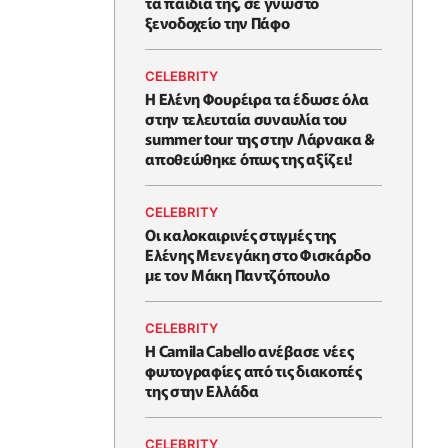
τα παιδιά της, σε γνωστό
ξενοδοχείο την Πάφο
CELEBRITY
Η Ελένη Φουρέιρα τα έδωσε όλα
στην τελευταία συναυλία του
summer tour της στην Λάρνακα &
αποθεώθηκε όπως της αξίζει!
CELEBRITY
Oι καλοκαιρινές στιγμές της
Ελένης Μενεγάκη στο Φισκάρδο
με τον Μάκη Παντζόπουλο
CELEBRITY
Η Camila Cabello ανέβασε νέες
φωτογραφίες από τις διακοπές
της στην Ελλάδα
CELEBRITY