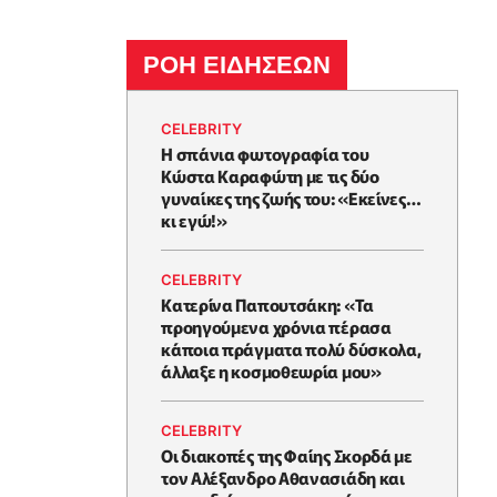
ΡΟΗ ΕΙΔΗΣΕΩΝ
CELEBRITY
Η σπάνια φωτογραφία του
Κώστα Καραφώτη με τις δύο
γυναίκες της ζωής του: «Εκείνες…
κι εγώ!»
CELEBRITY
Κατερίνα Παπουτσάκη: «Τα
προηγούμενα χρόνια πέρασα
κάποια πράγματα πολύ δύσκολα,
άλλαξε η κοσμοθεωρία μου»
CELEBRITY
Οι διακοπές της Φαίης Σκορδά με
τον Αλέξανδρο Αθανασιάδη και