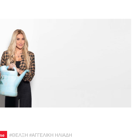
me
#
ΘΕΛΞΗ
#
ΑΓΓΕΛΙΚΗ ΗΛΙΑΔΗ