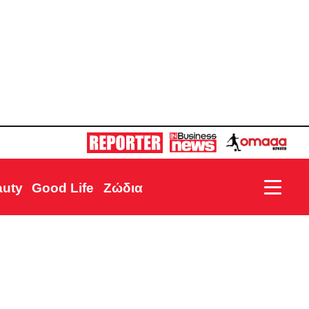
auty
Good Life
Ζώδια