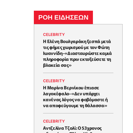
ΡΟΗ ΕΙΔΗΣΕΩΝ
CELEBRITY
Η Ελένη Βουλγαράκη ξεσπά μετά
τις φήμες χωρισμού με τον Φώτη
Ιωαννίδη-«Διασταυρώστε καμιά
πληροφορία πριν εκτοξεύσετε τη
βλακεία σας»
CELEBRITY
Η Μαρίνα Βερνίκου έπιασε
λαγοκέφαλο-«Δεν υπάρχει
κανένας λόγος να φοβόμαστε ή
να αποφεύγουμε τη θάλασσα»
CELEBRITY
Αντζελίνα Τζολί: Ο 53χρονος