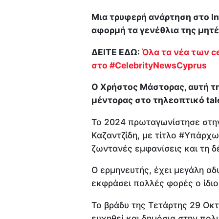
Μια τρυφερή ανάρτηση στο I
αφορμή τα γενέθλια της μητέ
ΔΕΙΤΕ ΕΔΩ:
Όλα τα νέα των ce
στο #CelebrityNewsCyprus
Ο Χρήστος Μάστορας, αυτή τ
μέντορας στο τηλεοπτικό tal
Το 2024 πρωταγωνίστησε στην 
Καζαντζίδη, με τίτλο #Υπάρχω.
ζωντανές εμφανίσεις και τη δ
Ο ερμηνευτής, έχει μεγάλη αδυ
εκφράσει πολλές φορές ο ίδιο
Το βράδυ της Τετάρτης 29 Οκ
ευχηθεί και δημόσια στην πολ