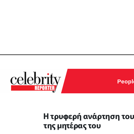
Peopl
Η τρυφερή ανάρτηση του
της μητέρας του