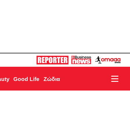
auty
Good Life
Ζώδια