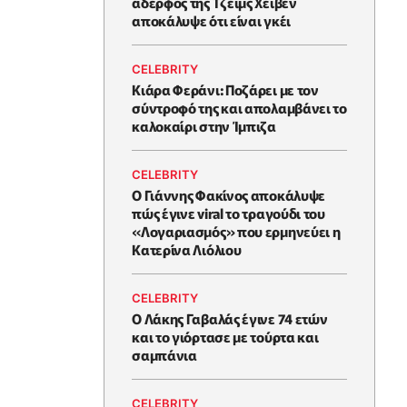
αδερφός της Τζέιμς Χέιβεν
αποκάλυψε ότι είναι γκέι
CELEBRITY
Κιάρα Φεράνι: Ποζάρει με τον
σύντροφό της και απολαμβάνει το
καλοκαίρι στην Ίμπιζα
CELEBRITY
Ο Γιάννης Φακίνος αποκάλυψε
πώς έγινε viral το τραγούδι του
«Λογαριασμός» που ερμηνεύει η
Κατερίνα Λιόλιου
CELEBRITY
Ο Λάκης Γαβαλάς έγινε 74 ετών
και το γιόρτασε με τούρτα και
σαμπάνια
CELEBRITY