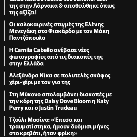
της στην Λάρνακα & αποθεώθηκε όπως
της αξίζει!
Oι καλοκαιρινές στιγμές της Ελένης
Μενεγάκη στο Φισκάρδο με τον Μάκη
Παντζόπουλο
Η Camila Cabello ανέβασε νέες
φωτογραφίες από τις διακοπές της
στην Ελλάδα
Αλεξάνδρα Νίκα σε πολυτελές σκάφος
χέρι-χέρι με τον γιο της
Στη Μύκονο απολαμβάνει διακοπές με
την κόρη της Daisy Dove Bloom η Κaty
Perry και ο Justin Trudeau
Τζούλι Μασίνο: «Έπεσα και
τραυματίστηκα, ήμουν δυόμισι μήνες
στο κρεβάτι, ήταν φρίκη»