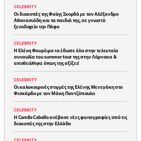
CELEBRITY
Οι διακοπές της Φαίης Σκορδά με τον Αλέξανδρο
Αθανασιάδη και τα παιδιά της, σε γνωστό
ξενοδοχείο την Πάφο
CELEBRITY
Η Ελένη Φουρέιρα τα έδωσε όλα στην τελευταία
συναυλία του summer tour της στην Λάρνακα &
αποθεώθηκε όπως της αξίζει!
CELEBRITY
Oι καλοκαιρινές στιγμές της Ελένης Μενεγάκη στο
Φισκάρδο με τον Μάκη Παντζόπουλο
CELEBRITY
Η Camila Cabello ανέβασε νέες φωτογραφίες από τις
διακοπές της στην Ελλάδα
CELEBRITY