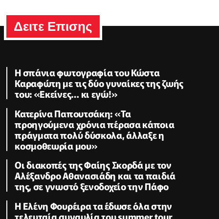
Δειτε Επισης
Η σπάνια φωτογραφία του Κώστα
Καραφώτη με τις δύο γυναίκες της ζωής
του: «Εκείνες… κι εγώ!»
Κατερίνα Παπουτσάκη: «Τα
προηγούμενα χρόνια πέρασα κάποια
πράγματα πολύ δύσκολα, άλλαξε η
κοσμοθεωρία μου»
Οι διακοπές της Φαίης Σκορδά με τον
Αλέξανδρο Αθανασιάδη και τα παιδιά
της, σε γνωστό ξενοδοχείο την Πάφο
Η Ελένη Φουρέιρα τα έδωσε όλα στην
τελευταία συναυλία του summer tour