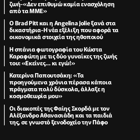
ζωή-«Δεν επιθυμώ καμία ενασχόληση
από τα ΜΜΕ»
Ο Brad Pitt και η Angelina Jolie ξανά στα
δικαστήρια-Η νέα εξέλιξη που αφορά τα
οικονομικά στοιχεία της ηθοποιού
Η σπάνια φωτογραφία του Κώστα
Καραφώτη με τις δύο γυναίκες της ζωής
του: «Εκείνες… κι εγώ!»
Κατερίνα Παπουτσάκη: «Τα
προηγούμενα χρόνια πέρασα κάποια
πράγματα πολύ δύσκολα, άλλαξε η
κοσμοθεωρία μου»
Οι διακοπές της Φαίης Σκορδά με τον
Αλέξανδρο Αθανασιάδη και τα παιδιά
της, σε γνωστό ξενοδοχείο την Πάφο