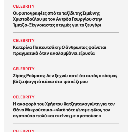
CELEBRITY
Οι φωτογραφίες από το ταξίδι της Σιμώνης
Χριστοδούλου με τον Αντρέα Γεωργίου στην
Ίμπιζα-Ξέγνοιαστες στιγμές για το ζευγάρι
CELEBRITY
Κατερίνα Παπουτσάκη: Ο άνθρωπος φαίνεται
πραγματικά όταν αναλαμβάνει εξουσία
CELEBRITY
Ζήσης Ρούμπος: Δεν ξεχνώ ποτέ ότι αυτός ο κόσμος
βάζει φαγητό πάνω στο τραπέζι μου
CELEBRITY
Η αναφορά του Χρήστου Χατζηπαναγιώτη για τον
Θάνο Μικρούτσικο-«Από τότε γίναμε φίλοι, τον
αγαπούσα πολύ και εκείνος με αγαπούσε»
CELEBRITY