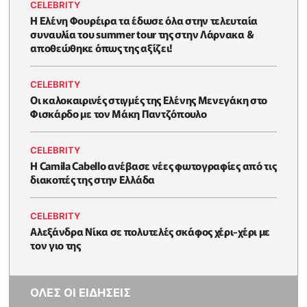
CELEBRITY
Η Ελένη Φουρέιρα τα έδωσε όλα στην τελευταία
συναυλία του summer tour της στην Λάρνακα &
αποθεώθηκε όπως της αξίζει!
CELEBRITY
Oι καλοκαιρινές στιγμές της Ελένης Μενεγάκη στο
Φισκάρδο με τον Μάκη Παντζόπουλο
CELEBRITY
Η Camila Cabello ανέβασε νέες φωτογραφίες από τις
διακοπές της στην Ελλάδα
CELEBRITY
Αλεξάνδρα Νίκα σε πολυτελές σκάφος χέρι-χέρι με
τον γιο της
ΟΛΕΣ ΟΙ ΕΙΔΗΣΕΙΣ