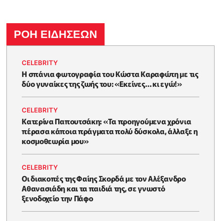
ΡΟΗ ΕΙΔΗΣΕΩΝ
CELEBRITY
Η σπάνια φωτογραφία του Κώστα Καραφώτη με τις
δύο γυναίκες της ζωής του: «Εκείνες… κι εγώ!»
CELEBRITY
Κατερίνα Παπουτσάκη: «Τα προηγούμενα χρόνια
πέρασα κάποια πράγματα πολύ δύσκολα, άλλαξε η
κοσμοθεωρία μου»
CELEBRITY
Οι διακοπές της Φαίης Σκορδά με τον Αλέξανδρο
Αθανασιάδη και τα παιδιά της, σε γνωστό
ξενοδοχείο την Πάφο