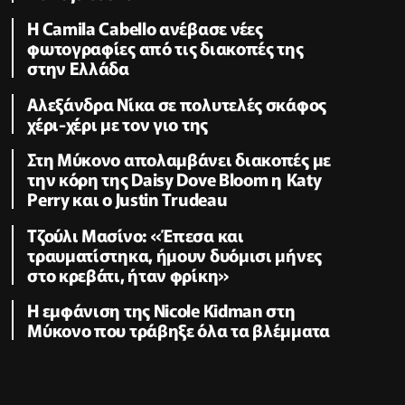
Η Camila Cabello ανέβασε νέες
φωτογραφίες από τις διακοπές της
στην Ελλάδα
Αλεξάνδρα Νίκα σε πολυτελές σκάφος
χέρι-χέρι με τον γιο της
Στη Μύκονο απολαμβάνει διακοπές με
την κόρη της Daisy Dove Bloom η Κaty
Perry και ο Justin Trudeau
Τζούλι Μασίνο: «Έπεσα και
τραυματίστηκα, ήμουν δυόμισι μήνες
στο κρεβάτι, ήταν φρίκη»
Η εμφάνιση της Nicole Kidman στη
Μύκονο που τράβηξε όλα τα βλέμματα