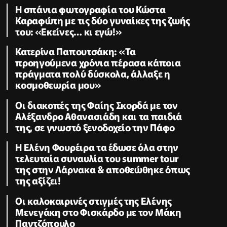
Η σπάνια φωτογραφία του Κώστα
Καραφώτη με τις δύο γυναίκες της ζωής
του: «Εκείνες… κι εγώ!»
Κατερίνα Παπουτσάκη: «Τα
προηγούμενα χρόνια πέρασα κάποια
πράγματα πολύ δύσκολα, άλλαξε η
κοσμοθεωρία μου»
Οι διακοπές της Φαίης Σκορδά με τον
Αλέξανδρο Αθανασιάδη και τα παιδιά
της, σε γνωστό ξενοδοχείο την Πάφο
Η Ελένη Φουρέιρα τα έδωσε όλα στην
τελευταία συναυλία του summer tour
της στην Λάρνακα & αποθεώθηκε όπως
της αξίζει!
Oι καλοκαιρινές στιγμές της Ελένης
Μενεγάκη στο Φισκάρδο με τον Μάκη
Παντζόπουλο