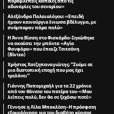
παραβλέπεις κάποιες από τις
αδυναμίες του σεναρίου»
Αλεξάνδρα Παλαιολόγου: «Επειδή
ήμουν καινούργια ένιωσα βδέλυγμα, με
σνόμπαραν πάρα πολύ»
Η Άννα Βίσση στο Φισκάρδο-Σηκώθηκε
να ακούσει την μπάντα «Αγία
Φανφάρα» που έπαιζε Τσιτσάνη
(Βίντεο)
Χρήστος Χατζηπαναγιώτης: "Ζούμε σε
μια δυστοπική εποχή που μας έχει
τρελάνει"
Γιάννης Παπαμιχαήλ για τα 22 χρόνια
από τον θάνατο του πατέρα του-«Μου
λείπεις πολύ, δεν θα σε ξεχάσω ποτέ»
Γέννησε η Λίλα Μπακλέση–Η πρόσφατη
εξομολόγηση για τον διαβήτη κύησης