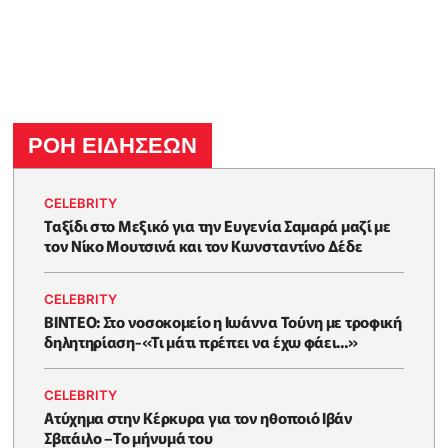
ΡΟΗ ΕΙΔΗΣΕΩΝ
CELEBRITY
Ταξίδι στο Μεξικό για την Ευγενία Σαμαρά μαζί με
τον Νίκο Μουτσινά και τον Κωνσταντίνο Δέδε
CELEBRITY
ΒΙΝΤΕΟ: Στο νοσοκομείο η Ιωάννα Τούνη με τροφική
δηλητηρίαση-«Τι μάτι πρέπει να έχω φάει...»
CELEBRITY
Ατύχημα στην Κέρκυρα για τον ηθοποιό Ιβάν
Σβιτάιλο –Το μήνυμά του