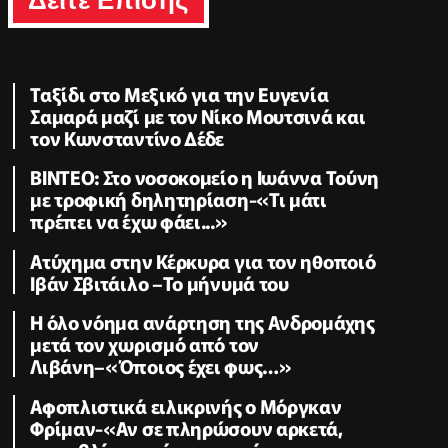
Ταξίδι στο Μεξικό για την Ευγενία
Σαμαρά μαζί με τον Νίκο Μουτσινά και
τον Κωνσταντίνο Δέδε
ΒΙΝΤΕΟ: Στο νοσοκομείο η Ιωάννα Τούνη
με τροφική δηλητηρίαση-«Τι μάτι
πρέπει να έχω φάει...»
Ατύχημα στην Κέρκυρα για τον ηθοποιό
Ιβάν Σβιτάιλο –Το μήνυμά του
Η όλο νόημα ανάρτηση της Ανδρομάχης
μετά τον χωρισμό από τον
Λιβάνη–«Όποιος έχει φως…»
Αφοπλιστικά ειλικρινής ο Μόργκαν
Φρίμαν-«Αν σε πληρώσουν αρκετά,