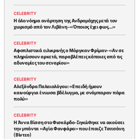
CELEBRITY
Η όλο νόημα ανάρτηση της Ανδρομάχης μετά τον
χωρισμό από τον Λιβάνη–«Όποιος έχει φως…»
CELEBRITY
Αφοπλιστικά ειλικρινής ο Μόργκαν Φρίμαν-«Αν σε
πληρώσουν αρκετά, παραβλέπεις κάποιες από τις
αδυναμίες του σεναρίου»
CELEBRITY
Αλεξάνδρα Παλαιολόγου: «Επειδή ήμουν
καινούργια ένιωσα βδέλυγμα, με σνόμπαραν πάρα
πολύ»
CELEBRITY
Η Άννα Βίσση στο Φισκάρδο-Σηκώθηκε να ακούσει
την μπάντα «Αγία Φανφάρα» που έπαιζε Τσιτσάνη
(Βίντεο)