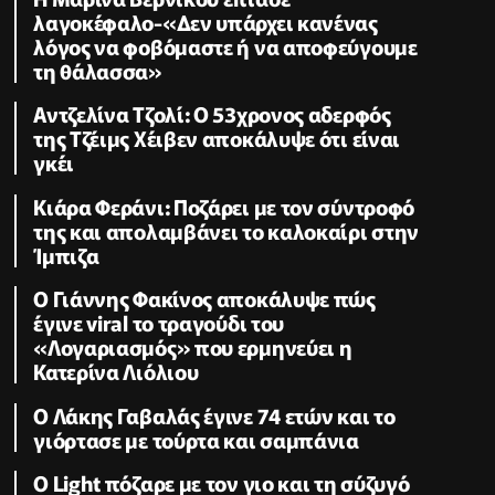
λαγοκέφαλο-«Δεν υπάρχει κανένας
λόγος να φοβόμαστε ή να αποφεύγουμε
τη θάλασσα»
Αντζελίνα Τζολί: Ο 53χρονος αδερφός
της Τζέιμς Χέιβεν αποκάλυψε ότι είναι
γκέι
Κιάρα Φεράνι: Ποζάρει με τον σύντροφό
της και απολαμβάνει το καλοκαίρι στην
Ίμπιζα
Ο Γιάννης Φακίνος αποκάλυψε πώς
έγινε viral το τραγούδι του
«Λογαριασμός» που ερμηνεύει η
Κατερίνα Λιόλιου
Ο Λάκης Γαβαλάς έγινε 74 ετών και το
γιόρτασε με τούρτα και σαμπάνια
Ο Light πόζαρε με τον γιο και τη σύζυγό