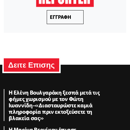
ΕΓΓΡΑΦΗ
Δειτε Επισης
Η Ελένη Βουλγαράκη ξεσπά μετά τις
φήμες χωρισμού με τον Φώτη
Ιωαννίδη-«Διασταυρώστε καμιά
πληροφορία πριν εκτοξεύσετε τη
βλακεία σας»
Η Μαρίνα Βερνίκου έπιασε