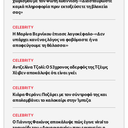
χωρισμού με τον Φώτη Ιωαννίδη-«Διασταυρώστε
καμιά πληροφορία πριν εκτοξεύσετε τη βλακεία
σας»
CELEBRITY
Η Μαρίνα Βερνίκου έπιασε λαγοκέφαλο-«Δεν
υπάρχει κανένας λόγος να φοβόμαστε ή να
αποφεύγουμε τη θάλασσα»
CELEBRITY
Αντζελίνα Τζολί: Ο 53χρονος αδερφός της Τζέιμς
Χέιβεν αποκάλυψε ότι είναι γκέι
CELEBRITY
Κιάρα Φεράνι: Ποζάρει με τον σύντροφό της και
απολαμβάνει το καλοκαίρι στην Ίμπιζα
CELEBRITY
Ο Γιάννης Φακίνος αποκάλυψε πώς έγινε viral το
τραγούδι του «Λογαριασμός» που ερμηνεύει η