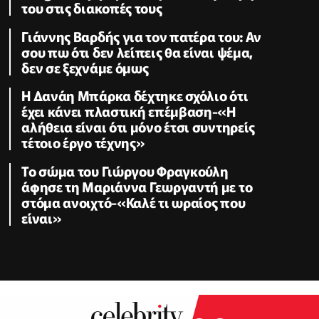
του στις διακοπές τους
Γιάννης Βαρδής για τον πατέρα του: Αν
σου πω ότι δεν λείπεις θα είναι ψέμα,
δεν σε ξεχνάμε όμως
Η Δανάη Μπάρκα δέχτηκε σχόλιο ότι
έχει κάνει πλαστική επέμβαση-«Η
αλήθεια είναι ότι μόνο έτσι συντηρείς
τέτοιο έργο τέχνης»
Το σώμα του Γιώργου Φραγκούλη
άφησε τη Μαριάννα Γεωργαντή με το
στόμα ανοιχτό-«Καλέ τι ωραίος που
είναι»