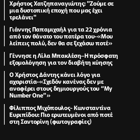
Χρήστος Χατζηπαναγιώτης: "Ζούμε σε
μια δυστοπική εποχή που μας έχει
τρελάνει"
Γιάννης Παπαμιχαήλ για τα 22 χρόνια
από τον θάνατο του πατέρα του-«Μου
λείπεις πολύ, δεν θα σε ξεχάσω ποτέ»
Γέννησε η Λίλα Μπακλέση–Η πρόσφατη
εξομολόγηση για τον διαβήτη κύησης
Ο Χρήστος Δάντης κάνει λόγο για
αχαριστία-«Σχεδόν κανένας δεν με
αναφέρει στους δημιουργούς του “My
Number One”»
Φίλιππος Μιχόπουλος- Κωνσταντίνα
Ευριπίδου: Πιο ερωτευμένοι από ποτέ
στη Σαντορίνη (φωτογραφίες)