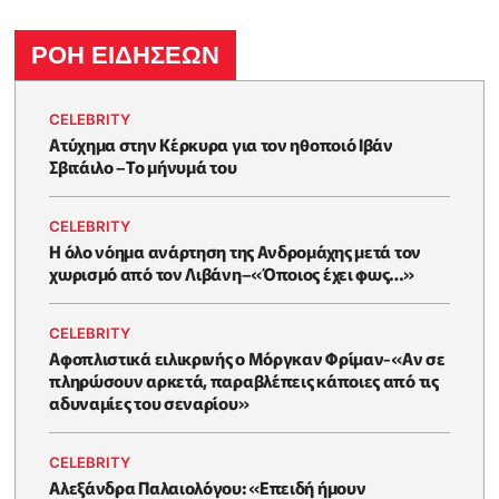
ΡΟΗ ΕΙΔΗΣΕΩΝ
CELEBRITY
Ατύχημα στην Κέρκυρα για τον ηθοποιό Ιβάν
Σβιτάιλο –Το μήνυμά του
CELEBRITY
Η όλο νόημα ανάρτηση της Ανδρομάχης μετά τον
χωρισμό από τον Λιβάνη–«Όποιος έχει φως…»
CELEBRITY
Αφοπλιστικά ειλικρινής ο Μόργκαν Φρίμαν-«Αν σε
πληρώσουν αρκετά, παραβλέπεις κάποιες από τις
αδυναμίες του σεναρίου»
CELEBRITY
Αλεξάνδρα Παλαιολόγου: «Επειδή ήμουν