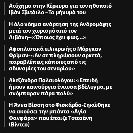
Ατύχημα στην Κέρκυρα για τον ηθοποιό
Ιβάν Σβιτάιλο –Το μήνυμά του
Η όλο νόημα ανάρτηση της Ανδρομάχης
μετά τον χωρισμό από τον
Λιβάνη–«Όποιος έχει φως…»
Αφοπλιστικά ειλικρινής ο Μόργκαν
Φρίμαν-«Αν σε πληρώσουν αρκετά,
παραβλέπεις κάποιες από τις
αδυναμίες του σεναρίου»
Αλεξάνδρα Παλαιολόγου: «Επειδή
ήμουν καινούργια ένιωσα βδέλυγμα, με
σνόμπαραν πάρα πολύ»
Η Άννα Βίσση στο Φισκάρδο-Σηκώθηκε
να ακούσει την μπάντα «Αγία
Φανφάρα» που έπαιζε Τσιτσάνη
(Βίντεο)