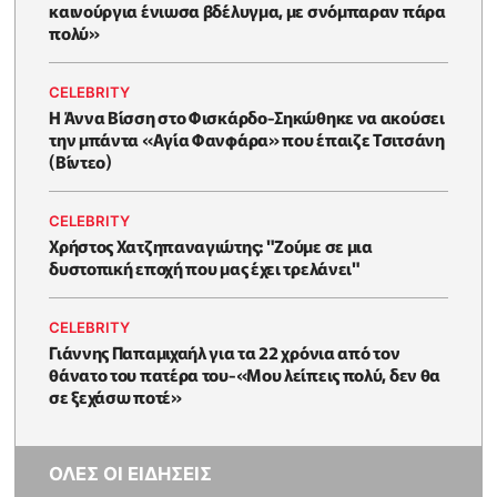
καινούργια ένιωσα βδέλυγμα, με σνόμπαραν πάρα
πολύ»
CELEBRITY
Η Άννα Βίσση στο Φισκάρδο-Σηκώθηκε να ακούσει
την μπάντα «Αγία Φανφάρα» που έπαιζε Τσιτσάνη
(Βίντεο)
CELEBRITY
Χρήστος Χατζηπαναγιώτης: "Ζούμε σε μια
δυστοπική εποχή που μας έχει τρελάνει"
CELEBRITY
Γιάννης Παπαμιχαήλ για τα 22 χρόνια από τον
θάνατο του πατέρα του-«Μου λείπεις πολύ, δεν θα
σε ξεχάσω ποτέ»
ΟΛΕΣ ΟΙ ΕΙΔΗΣΕΙΣ