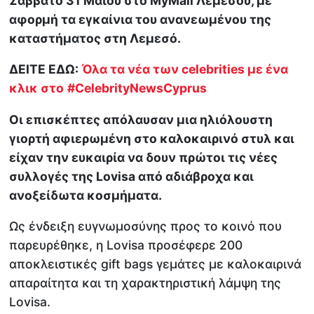
Σάββατο 31 Μαΐου στο MyMall Λεμεσού, με
αφορμή τα εγκαίνια του ανανεωμένου της
καταστήματος στη Λεμεσό.
ΔΕΙΤΕ ΕΔΩ:
Όλα τα νέα των celebrities με ένα
κλικ στο
#CelebrityNewsCyprus
Οι επισκέπτες απόλαυσαν μια ηλιόλουστη
γιορτή αφιερωμένη στο καλοκαιρινό στυλ και
είχαν την ευκαιρία να δουν πρώτοι τις νέες
συλλογές της Lovisa από αδιάβροχα και
ανοξείδωτα κοσμήματα.
Ως ένδειξη ευγνωμοσύνης προς το κοινό που
παρευρέθηκε, η Lovisa προσέφερε 200
αποκλειστικές gift bags γεμάτες με καλοκαιρινά
απαραίτητα και τη χαρακτηριστική λάμψη της
Lovisa.