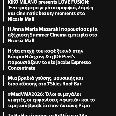
KIKO MILANO presents LOVE FUSION:
Ένα τριήμερο γεμάτο ομορφιά, λάμψη
και cinematic beauty moments στο
Nicosia Mall
Η Anna Maria Mazaraki παρουσίασε μία
αξέχαστη Summer Cinema εμπειρία στο
Nicosia Mall
Η νέα εποχή του καφέ ξεκινά στην
Κύπρο: Η Argosy & η JDE Peet’s
παρουσιάζουν το νέο Jacobs Espresso
Concentrate
Μια βραδιά γεύσης, μουσικής και
διασκέδασης στο 7Skies Roof Bar
#MadVMA2026: Όλοι οι μεγάλοι
νικητές, οι εμφανίσεις «φωτιά» και το
τιμητικό βραβείο στον Αντώνη Ρέμο
Τα Public τίμησαν το βιβλίο για 13η