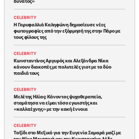
δυνατός»
CELEBRITY
Η Γαρυφαλλιά Καληφώνη δημοσίευσε νέες
φωτογραφίες από την εξόρμησή της στην Πάρο με
τους φίλους της
CELEBRITY
Κωνσταντίνος Αργυρός και Αλεξάνδρα Νίκα
κάνουν διακοπές με πολυτελές γιοτ με τα δύο
παιδιά τους
CELEBRITY
Μελέτης Ηλίας: Κάνοντας ψυχοθεραπεία,
σταμάτησα να είμαι τόσο εγωιστής και
«καλλιτέχνης» με την κακή έννοια
CELEBRITY
Ταξίδι στο Μεξικό για την Ευγενία Σαμαρά μαζί με
τον Νίκο Μουτσινά και τον Κωνσταντίνο Δέδε