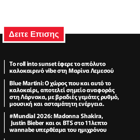
Δειτε Επισης
Το roll into sunset έφερε το απόλυτο
καλοκαιρινό vibe στη Μαρίνα Λεμεσού
Blue Martini: Ο χώρος που και αυτό το
καλοκαίρι, αποτελεί σημείο αναφοράς
στη Λάρνακα, με βραδιές γεμάτες ρυθμό,
μουσική και ασταμάτητη ενέργεια.
#Μundial 2026: Μadonna Shakira,
Justin Bieber και οι BTS στο 11λεπτο
wannabe υπερθέαμα του ημιχρόνου