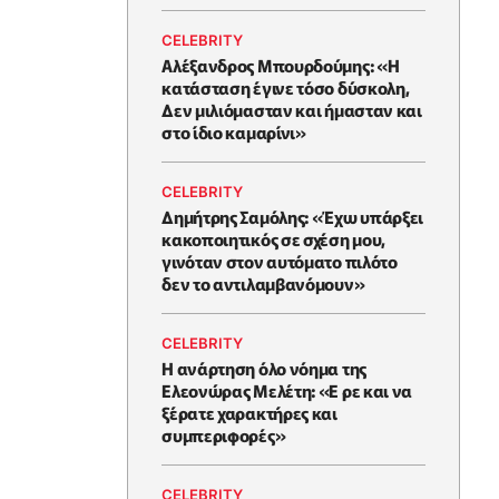
CELEBRITY
Αλέξανδρος Μπουρδούμης: «Η
κατάσταση έγινε τόσο δύσκολη,
Δεν μιλιόμασταν και ήμασταν και
στο ίδιο καμαρίνι»
CELEBRITY
Δημήτρης Σαμόλης: «Έχω υπάρξει
κακοποιητικός σε σχέση μου,
γινόταν στον αυτόματο πιλότο
δεν το αντιλαμβανόμουν»
CELEBRITY
Η ανάρτηση όλο νόημα της
Ελεονώρας Μελέτη: «Ε ρε και να
ξέρατε χαρακτήρες και
συμπεριφορές»
CELEBRITY