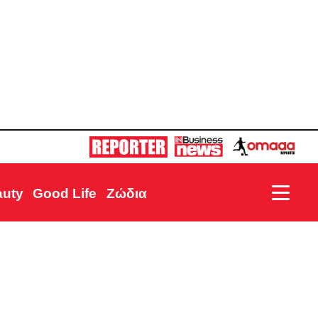
auty
Good Life
Ζώδια