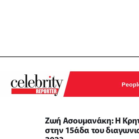
Peopl
Ζωή Ασουμανάκη: Η Κρητ
στην 15άδα του διαγωνισ