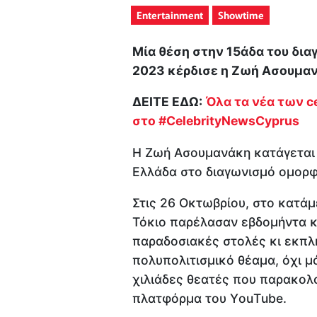
Entertainment
Showtime
Μία θέση στην 15άδα του δια
2023 κέρδισε η Ζωή Ασουμα
ΔΕΙΤΕ ΕΔΩ:
Όλα τα νέα των ce
στο
#CelebrityNewsCyprus
Η Ζωή Ασουμανάκη κατάγεται
Ελλάδα στο διαγωνισμό ομορφι
Στις 26 Οκτωβρίου, στο κατάμ
Τόκιο παρέλασαν εβδομήντα κ
παραδοσιακές στολές κι εκπλ
πολυπολιτισμικό θέαμα, όχι μ
χιλιάδες θεατές που παρακολο
πλατφόρμα του ΥouΤube.