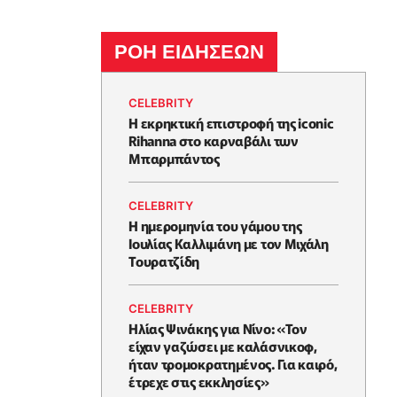
ΡΟΗ ΕΙΔΗΣΕΩΝ
CELEBRITY
Η εκρηκτική επιστροφή της iconic
Rihanna στο καρναβάλι των
Μπαρμπάντος
CELEBRITY
Η ημερομηνία του γάμου της
Ιουλίας Καλλιμάνη με τον Μιχάλη
Τουρατζίδη
CELEBRITY
Ηλίας Ψινάκης για Νίνο: «Τον
είχαν γαζώσει με καλάσνικοφ,
ήταν τρομοκρατημένος. Για καιρό,
έτρεχε στις εκκλησίες»