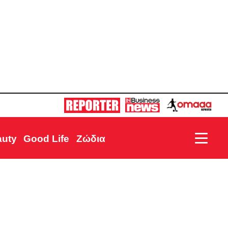
auty
Good Life
Ζώδια