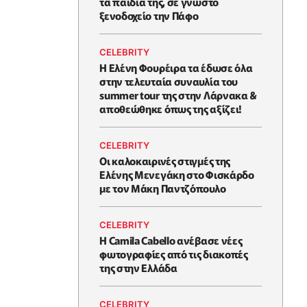
τα παιδιά της, σε γνωστό
ξενοδοχείο την Πάφο
CELEBRITY
Η Ελένη Φουρέιρα τα έδωσε όλα
στην τελευταία συναυλία του
summer tour της στην Λάρνακα &
αποθεώθηκε όπως της αξίζει!
CELEBRITY
Oι καλοκαιρινές στιγμές της
Ελένης Μενεγάκη στο Φισκάρδο
με τον Μάκη Παντζόπουλο
CELEBRITY
Η Camila Cabello ανέβασε νέες
φωτογραφίες από τις διακοπές
της στην Ελλάδα
CELEBRITY