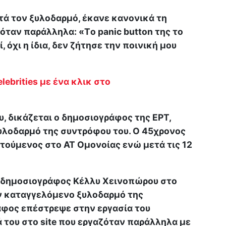
τά τον ξυλοδαρμό, έκανε κανονικά τη
ζόταν παράλληλα: «Tο panic button της το
 όχι η ίδια, δεν ζήτησε την ποινική μου
lebrities με ένα κλικ στο
υ, δικάζεται ο δημοσιογράφος της ΕΡΤ,
ξυλοδαρμό της συντρόφου του. Ο 45χρονος
τούμενος στο ΑΤ Ομονοίας ενώ μετά τις 12
 δημοσιογράφος Κέλλυ Χεινοπώρου στο
ον καταγγελόμενο ξυλοδαρμό της
άφος επέστρεψε στην εργασία του
 του στο site που εργαζόταν παράλληλα με