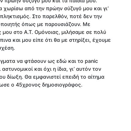
ν πρώην σύζυγό μου και τα παιδιά μου.
να χωρίσω από την πρώην σύζυγό μου και γι’
απληκτισμός. Στο παρελθόν, ποτέ δεν την
κοποιητής όπως με παρουσιάζουν. Με
μου στο Α.Τ. Ομόνοιας, μιλήσαμε σε πολύ
ινα και μου είπε ότι θα με στηρίξει, έχουμε
σχέση.
άγματα να φτάσουν ως εδώ και το panic
αστυνομικοί και όχι η ίδια, γι’ αυτόν τον
ου δίωξη. Θα εμφανιστεί επειδή το αίτημα
λωσε ο 45χρονος δημοσιογράφος.