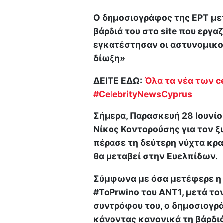
Ο δημοσιογράφος της ΕΡΤ με
βάρδιά του στο site που εργα
εγκατέστησαν οι αστυνομικοί,
δίωξη»
ΔΕΙΤΕ ΕΔΩ:
Όλα τα νέα των ce
#CelebrityNewsCyprus
Σήμερα, Παρασκευή 28 Ιουνίο
Νίκος Κοντορούσης για τον 
πέρασε τη δεύτερη νύχτα κρα
θα μεταβεί στην Ευελπίδων.
Σύμφωνα με όσα μετέφερε η
#ToPrwino του ΑΝΤ1, μετά τ
συντρόφου του, ο δημοσιογρ
κάνοντας κανονικά τη βάρδιά