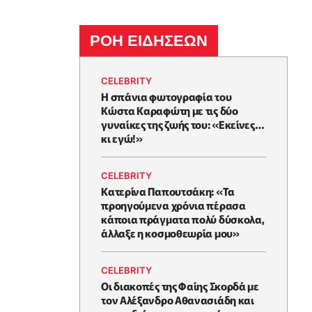
ΡΟΗ ΕΙΔΗΣΕΩΝ
CELEBRITY
Η σπάνια φωτογραφία του
Κώστα Καραφώτη με τις δύο
γυναίκες της ζωής του: «Εκείνες…
κι εγώ!»
CELEBRITY
Κατερίνα Παπουτσάκη: «Τα
προηγούμενα χρόνια πέρασα
κάποια πράγματα πολύ δύσκολα,
άλλαξε η κοσμοθεωρία μου»
CELEBRITY
Οι διακοπές της Φαίης Σκορδά με
τον Αλέξανδρο Αθανασιάδη και