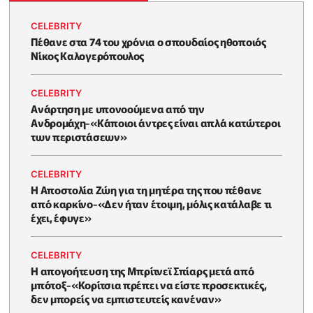
CELEBRITY
Πέθανε στα 74 του χρόνια ο σπουδαίος ηθοποιός
Νίκος Καλογερόπουλος
CELEBRITY
Ανάρτηση με υπονοούμενα από την
Ανδρομάχη-«Κάποιοι άντρες είναι απλά κατώτεροι
των περιστάσεων»
CELEBRITY
Η Αποστολία Ζώη για τη μητέρα της που πέθανε
από καρκίνο-«Δεν ήταν έτοιμη, μόλις κατάλαβε τι
έχει, έφυγε»
CELEBRITY
Η απογοήτευση της Μπρίτνεϊ Σπίαρς μετά από
μπότοξ-«Κορίτσια πρέπει να είστε προσεκτικές,
δεν μπορείς να εμπιστευτείς κανέναν»