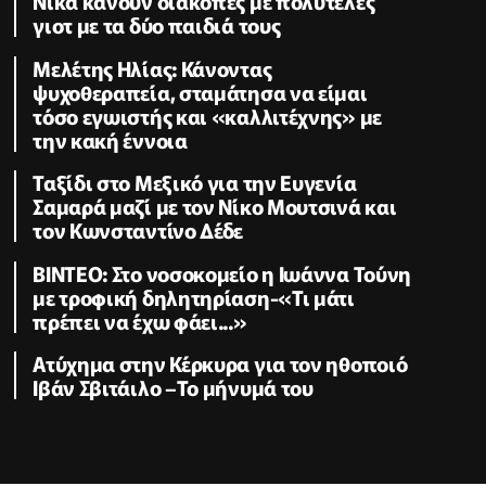
Νίκα κάνουν διακοπές με πολυτελές
γιοτ με τα δύο παιδιά τους
Μελέτης Ηλίας: Κάνοντας
ψυχοθεραπεία, σταμάτησα να είμαι
τόσο εγωιστής και «καλλιτέχνης» με
την κακή έννοια
Ταξίδι στο Μεξικό για την Ευγενία
Σαμαρά μαζί με τον Νίκο Μουτσινά και
τον Κωνσταντίνο Δέδε
ΒΙΝΤΕΟ: Στο νοσοκομείο η Ιωάννα Τούνη
με τροφική δηλητηρίαση-«Τι μάτι
πρέπει να έχω φάει...»
Ατύχημα στην Κέρκυρα για τον ηθοποιό
Ιβάν Σβιτάιλο –Το μήνυμά του