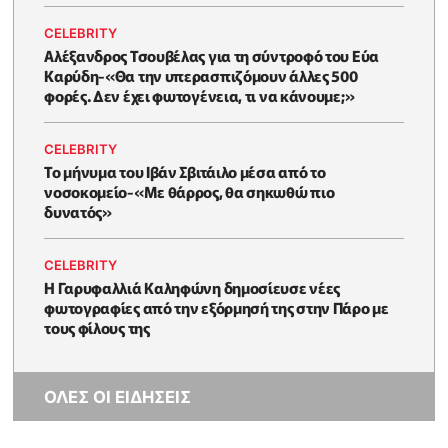
CELEBRITY
Αλέξανδρος Τσουβέλας για τη σύντροφό του Εύα
Καρύδη-«Θα την υπερασπιζόμουν άλλες 500
φορές. Δεν έχει φωτογένεια, τι να κάνουμε;»
CELEBRITY
Το μήνυμα του Ιβάν Σβιτάιλο μέσα από το
νοσοκομείο-«Με θάρρος, θα σηκωθώ πιο
δυνατός»
CELEBRITY
Η Γαρυφαλλιά Καληφώνη δημοσίευσε νέες
φωτογραφίες από την εξόρμησή της στην Πάρο με
τους φίλους της
ΟΛΕΣ ΟΙ ΕΙΔΗΣΕΙΣ