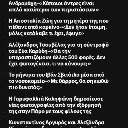
Ανδρομάχη-«Κάποιοι άντρες είναι
απλά κατώτεροι των περιστάσεων»
Η Αποστολία Ζώη για τη μητέρα της που
πέθανε από καρκίνο-«Δεν ήταν έτοιμη,
μόλις κατάλαβε τι έχει, έφυγε»
Αλέξανδρος Τσουβέλας για τη σύντροφό
του Εύα Καρύδη-«Θα την
υπερασπιζόμουν άλλες 500 φορές. Δεν
έχει φωτογένεια, τι να κάνουμε;»
Το μήνυμα του Ιβάν Σβιτάιλο μέσα από
το νοσοκομείο-«Με θάρρος, θα σηκωθώ
πιο δυνατός»
Η Γαρυφαλλιά Καληφώνη δημοσίευσε
νέες φωτογραφίες από την εξόρμησή
της στην Πάρο με τους φίλους της
Κωνσταντίνος Αργυρός και Αλεξάνδρα