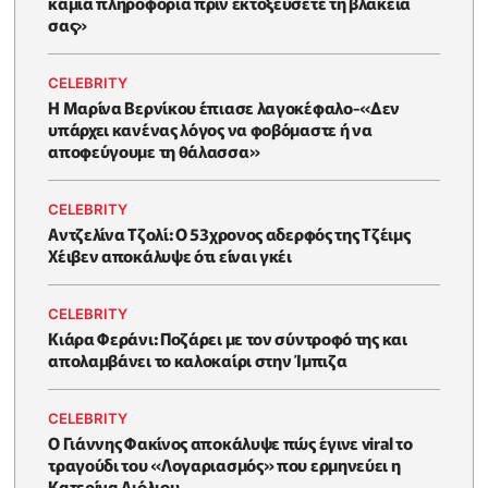
καμιά πληροφορία πριν εκτοξεύσετε τη βλακεία
σας»
CELEBRITY
Η Μαρίνα Βερνίκου έπιασε λαγοκέφαλο-«Δεν
υπάρχει κανένας λόγος να φοβόμαστε ή να
αποφεύγουμε τη θάλασσα»
CELEBRITY
Αντζελίνα Τζολί: Ο 53χρονος αδερφός της Τζέιμς
Χέιβεν αποκάλυψε ότι είναι γκέι
CELEBRITY
Κιάρα Φεράνι: Ποζάρει με τον σύντροφό της και
απολαμβάνει το καλοκαίρι στην Ίμπιζα
CELEBRITY
Ο Γιάννης Φακίνος αποκάλυψε πώς έγινε viral το
τραγούδι του «Λογαριασμός» που ερμηνεύει η
Κατερίνα Λιόλιου