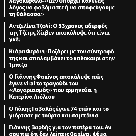
λαγοκέφαλο-«Δεν υπάρχει κανένας
λόγος να φοβόμαστε ή να αποφεύγουμε
τη θάλασσα»
Αντζελίνα Τζολί: Ο 53χρονος αδερφός
της Τζέιμς Χέιβεν αποκάλυψε ότι είναι
γκέι
Κιάρα Φεράνι: Ποζάρει με τον σύντροφό
της και απολαμβάνει το καλοκαίρι στην
Ίμπιζα
Ο Γιάννης Φακίνος αποκάλυψε πώς
έγινε viral το τραγούδι του
«Λογαριασμός» που ερμηνεύει η
Κατερίνα Λιόλιου
Ο Λάκης Γαβαλάς έγινε 74 ετών και το
γιόρτασε με τούρτα και σαμπάνια
Γιάννης Βαρδής για τον πατέρα του: Αν
σου πω ότι δεν λείπεις θα είναι ψέμα,